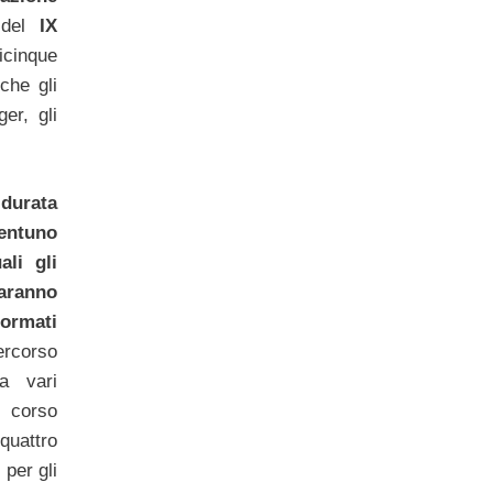
el
IX
icinque
che gli
ger, gli
durata
ntuno
ali gli
anno
rmati
rcorso
ra vari
l corso
uattro
 per gli