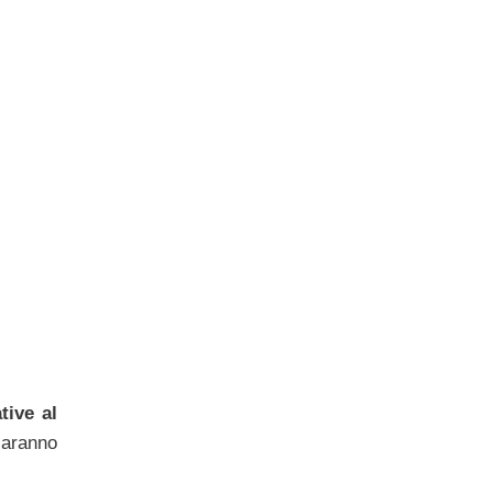
tive al
saranno