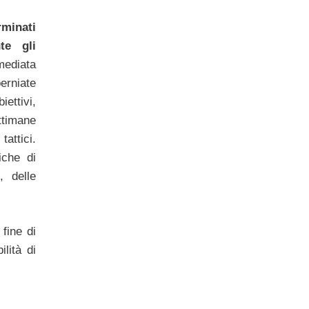
minati
te gli
mediata
rniate
ettivi,
ttimane
tattici.
iche di
, delle
.
fine di
lità di