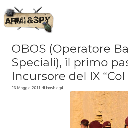
Vai
al
contenuto
OBOS (Operatore Bas
Speciali), il primo p
Incursore del IX “Co
26 Maggio 2011
di
isayblog4