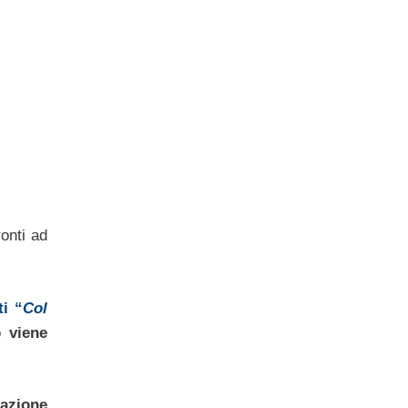
ronti ad
i “
Col
o viene
zazione