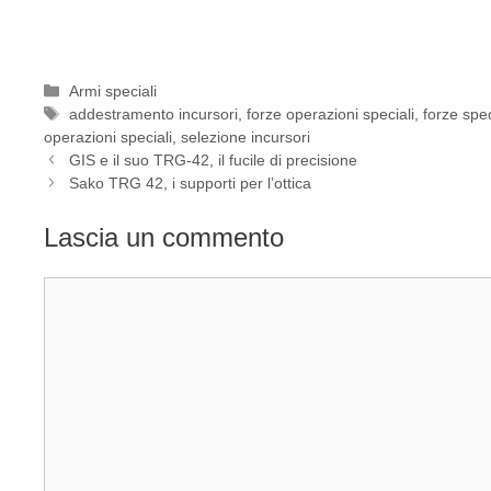
Categorie
Armi speciali
Tag
addestramento incursori
,
forze operazioni speciali
,
forze spec
operazioni speciali
,
selezione incursori
GIS e il suo TRG-42, il fucile di precisione
Sako TRG 42, i supporti per l’ottica
Lascia un commento
Commento