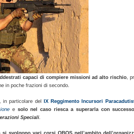
destrati capaci di compiere missioni ad alto rischio
, p
he in poche frazioni di secondo.
 in particolare del
IX Reggimento Incursori Paracadutist
zione
e
solo nel caso riesca a superarla con success
razioni Speciali
.
 si svolgono vari corsi OBOS nell’ambito dell’organiz