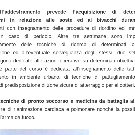
ll’addestramento prevede l’acquisizione di deter
smi in relazione alle soste ed ai bivacchi duran
nti con insegnamento delle procedure di riordino ed im
in caso di pericolo. Altre tre settimane sono impe
gnamento delle tecniche di ricerca di determinati obi
izione ed all’eventuale sorveglianza degli stessi; due se
ono dedicate alle azioni operative su determinati obiettivi 
e parte del corso è dedicata all’insegnamento delle tatt
ento in ambiente urbano, di tecniche di pattugliamento
di predisposizione di zone sicure di atterraggio per elicotteri
tecniche di pronto soccorso e medicina da battaglia
al 
re di rianimazione cardiaca e polmonare nonché la possibi
 d’arma da fuoco.