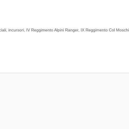
iali
,
incursori
,
IV Reggimento Alpini Ranger
,
IX Reggimento Col Mosch