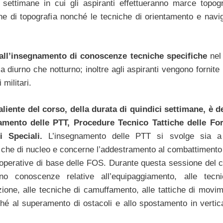
settimane in cui gli aspiranti effettueranno marce topogr
he di topografia nonché le tecniche di orientamento e navi
ll’insegnamento di conoscenze tecniche specifiche
nel
ia diurno che notturno; inoltre agli aspiranti vengono fornite
i militari.
aliente del corso, della durata di quindici settimane, è d
namento delle PTT, Procedure Tecnico Tattiche delle Fo
i Speciali.
L’insegnamento delle PTT si svolge sia a 
e che di nucleo e concerne l’addestramento al combattimento 
operative di base delle FOS. Durante questa sessione del c
ono conoscenze relative all’equipaggiamento, alle tecn
ione, alle tecniche di camuffamento, alle tattiche di movim
hé al superamento di ostacoli e allo spostamento in vertic