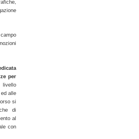
afiche,
gazione
 campo
 nozioni
edicata
rze per
livello
ed alle
orso si
iche di
ento al
ale con