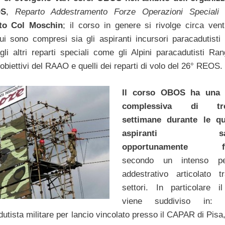
OS
,
Reparto Addestramento Forze Operazioni Speciali
d
to Col Moschin
; il corso in genere si rivolge circa vent
cui sono compresi sia gli aspiranti incursori paracadutisti 
gli altri reparti speciali come gli Alpini paracadutisti Ran
 obiettivi del RAAO e quelli dei reparti di volo del 26° REOS.
Il corso OBOS ha una 
complessiva di tre
settimane durante le qu
aspiranti sar
opportunamente fo
secondo un intenso pe
addestrativo articolato t
settori. In particolare i
viene suddiviso in: q
tista militare per lancio vincolato presso il CAPAR di Pisa,