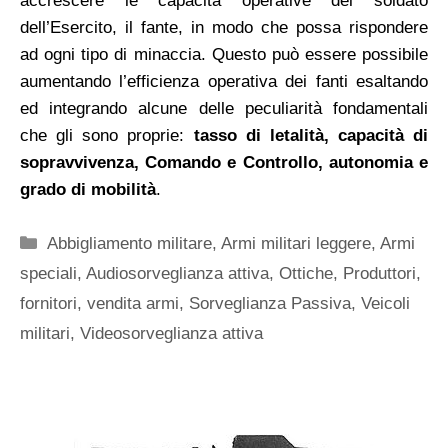
accrescere le capacità operative del soldato
dell’Esercito, il fante, in modo che possa rispondere
ad ogni tipo di minaccia.
Questo può essere possibile
aumentando l’efficienza operativa dei fanti esaltando
ed integrando alcune delle peculiarità fondamentali
che gli sono proprie:
tasso di letalità, capacità di
sopravvivenza, Comando e Controllo, autonomia e
grado di mobilità
.
Categorie
Abbigliamento militare
,
Armi militari leggere
,
Armi
speciali
,
Audiosorveglianza attiva
,
Ottiche
,
Produttori,
fornitori, vendita armi
,
Sorveglianza Passiva
,
Veicoli
militari
,
Videosorveglianza attiva