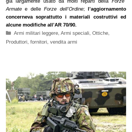
già largamente usato da molti reparti della
Forze
Armate
e delle
Forze dell’Ordine
;
l’aggiornamento
concerneva soprattutto i materiali costruttivi ed
alcune modifiche all’AR 70/90.
Categorie
Armi militari leggere
,
Armi speciali
,
Ottiche
,
Produttori, fornitori, vendita armi