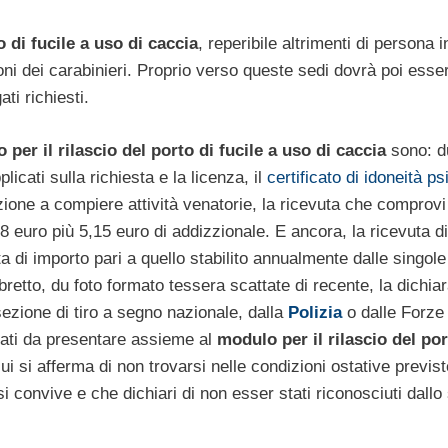
o di fucile a uso di caccia
, reperibile altrimenti di persona i
ni dei carabinieri. Proprio verso queste sedi dovrà poi esse
ti richiesti.
per il rilascio del porto di fucile a uso di caccia
sono: d
cati sulla richiesta e la licenza, il
certificato di idoneità ps
azione a compiere attività venatorie, la ricevuta che comprovi 
 euro più 5,15 euro di addizzionale. E ancora, la ricevuta di
 di importo pari a quello stabilito annualmente dalle singole
ibretto, du foto formato tessera scattate di recente, la dichia
sezione di tiro a segno nazionale, dalla
Polizia
o dalle Forze
egati da presentare assieme al
modulo per il rilascio del por
cui si afferma di non trovarsi nelle condizioni ostative previst
si convive e che dichiari di non esser stati riconosciuti dallo