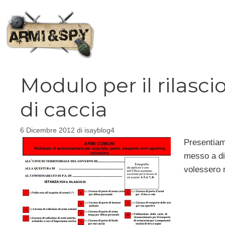
Vai
al
contenuto
Modulo per il rilascio
di caccia
6 Dicembre 2012
di
isayblog4
Presentiamo
messo a dis
volessero r