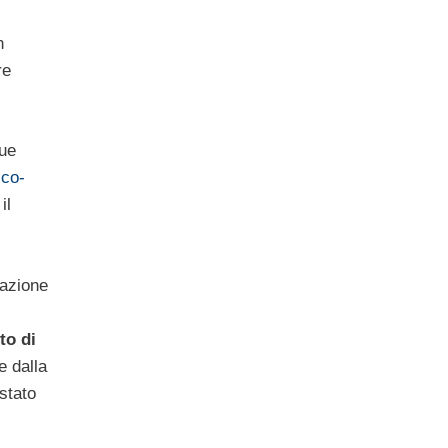
n
re
ue
ico-
il
razione
to di
e dalla
 stato