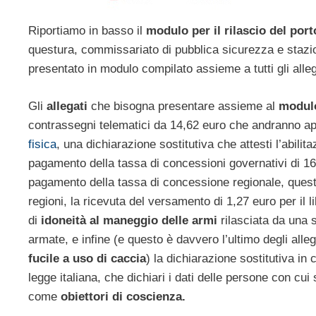
Riportiamo in basso il
modulo per il rilascio del port
questura, commissariato di pubblica sicurezza e stazio
presentato in modulo compilato assieme a tutti gli allega
Gli
allegati
che bisogna presentare assieme al
modulo 
contrassegni telematici da 14,62 euro che andranno appli
fisica
, una dichiarazione sostitutiva che attesti l’abilit
pagamento della tassa di concessioni governativi di 168
pagamento della tassa di concessione regionale, questa
regioni, la ricevuta del versamento di 1,27 euro per il l
di
idoneità al maneggio delle armi
rilasciata da una 
armate, e infine (e questo è davvero l’ultimo degli all
fucile a uso di caccia
) la dichiarazione sostitutiva in 
legge italiana, che dichiari i dati delle persone con cui 
come
obiettori di coscienza.