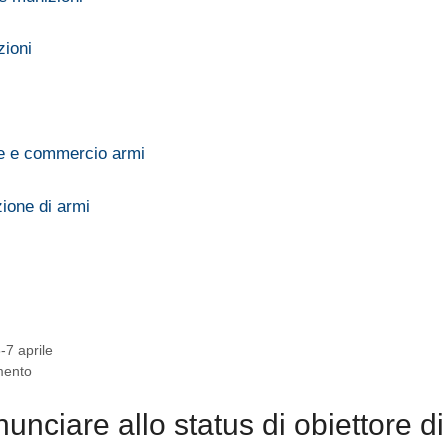
zioni
ne e commercio armi
zione di armi
-7 aprile
amento
nciare allo status di obiettore di