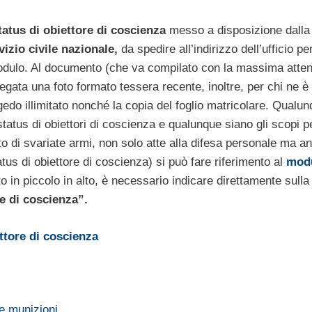
tatus di obiettore di coscienza
messo a disposizione dalla
izio civile nazionale,
da spedire all’indirizzo dell’ufficio per
 modulo. Al documento (che va compilato con la massima atte
egata una foto formato tessera recente, inoltre, per chi ne è 
edo illimitato nonché la copia del foglio matricolare. Qualun
 status di obiettori di coscienza e qualunque siano gli scopi pe
to di svariate armi, non solo atte alla difesa personale ma a
tus di obiettore di coscienza) si può fare riferimento al
mod
o in piccolo in alto, è necessario indicare direttamente sulla
e di coscienza”.
ttore di coscienza
e munizioni