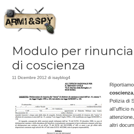
Vai
al
contenuto
Modulo per rinunciar
di coscienza
11 Dicembre 2012
di
isayblog4
Riportiamo 
coscienza
Polizia di 
all’ufficio
attenzione,
altri docum