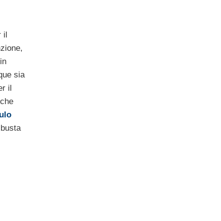
 il
nzione,
in
que sia
r il
nche
ulo
 busta