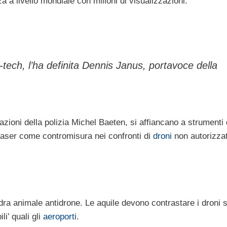
a a livello mondiale con milioni di visualizzazioni.
tech, l’ha definita Dennis Janus, portavoce della
zioni della polizia Michel Baeten, si affiancano a strumenti d
laser come contromisura nei confronti di
droni
non autorizzat
ra animale antidrone. Le aquile devono contrastare i droni
li’ quali gli
aeroporti
.