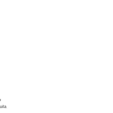
o
uila