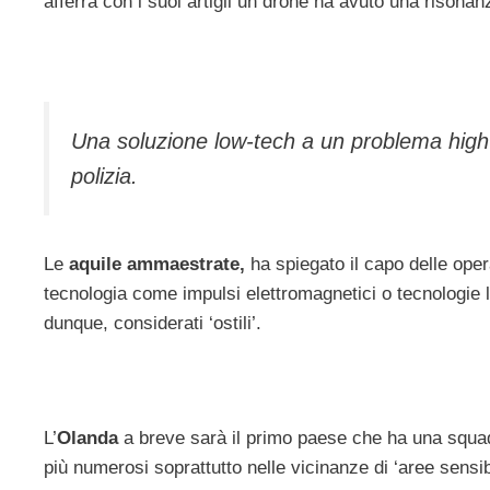
afferra con i suoi artigli un drone ha avuto una risonanz
Una soluzione low-tech a un problema high-
polizia.
Le
aquile ammaestrate,
ha spiegato il capo delle opera
tecnologia come impulsi elettromagnetici o tecnologie 
dunque, considerati ‘ostili’.
L’
Olanda
a breve sarà il primo paese che ha una squad
più numerosi soprattutto nelle vicinanze di ‘aree sensibi