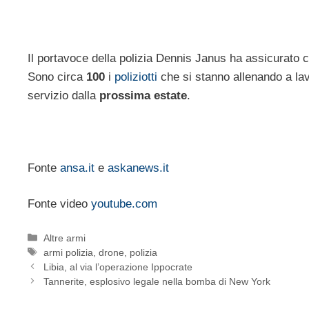
Il portavoce della polizia Dennis Janus ha assicurato 
Sono circa
100
i
poliziotti
che si stanno allenando a lav
servizio dalla
prossima estate
.
Fonte
ansa.it
e
askanews.it
Fonte video
youtube.com
Categorie
Altre armi
Tag
armi polizia
,
drone
,
polizia
Libia, al via l’operazione Ippocrate
Tannerite, esplosivo legale nella bomba di New York