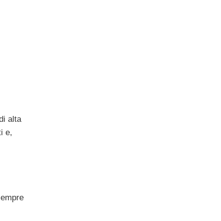
i alta
i e,
 sempre