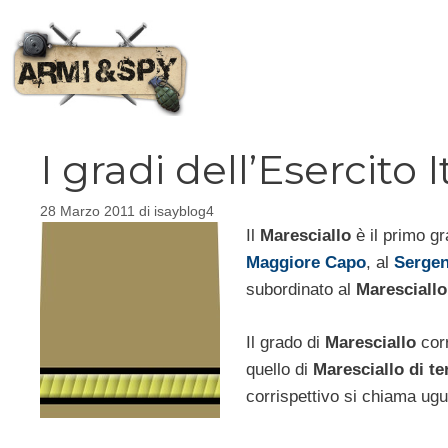
Vai
al
contenuto
I gradi dell’Esercito 
28 Marzo 2011
di
isayblog4
Il
Maresciallo
è il primo gra
Maggiore Capo
, al
Sergen
subordinato al
Maresciall
Il grado di
Maresciallo
corr
quello di
Maresciallo di t
corrispettivo si chiama ug