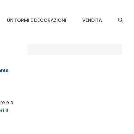
UNIFORMI E DECORAZIONI
VENDITA
ente
are e a
ri
il