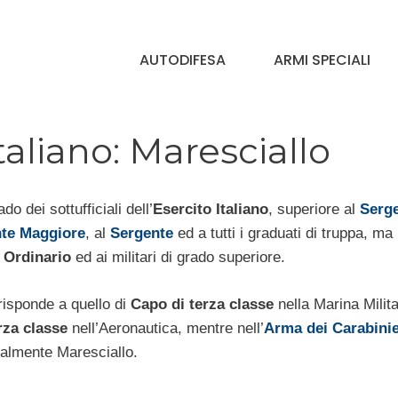
AUTODIFESA
ARMI SPECIALI
Italiano: Maresciallo
do dei sottufficiali dell’
Esercito Italiano
, superiore al
Serg
te Maggiore
, al
Sergente
ed a tutti i graduati di truppa, ma
o Ordinario
ed ai militari di grado superiore.
isponde a quello di
Capo di terza classe
nella Marina Milit
erza classe
nell’Aeronautica, mentre nell’
Arma dei Carabinie
ualmente Maresciallo.