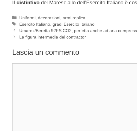
Il
distintivo
del Maresciallo dell’Esercito Italiano è cost
Categorie
Uniformi, decorazioni, armi replica
Tag
Esercito Italiano
,
gradi Esercito Italiano
Umarex/Beretta 92FS CO2, perfetta anche ad aria compres
La figura intermedia del contractor
Lascia un commento
Commento