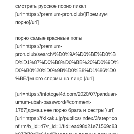
смотреть русское порно пикап
[url=https://premium-pron.club/]Премиум
порно[/url]
порно самые красивые попы
[url=https://premium-
pron.club/search/%D0%9A%D0%BE%D0%B
D%D1%87%D0%B8%D0%BB%20%D0%9D%
D0%B0%20%D0%9B%D0%B8%D1%86%D0
%BE/]много спермы на лицо [/url]
[url=https://infotogel4d.com/2020/07/panduan-
umum-ubah-password/#comment-
1787]домашнее порно брата и сестры[/url]
[url=https://fkikaku.jp/publics/index/3/step=co
nfirm/b_id=47/r_id=1/fid=ead98d21e71569c83