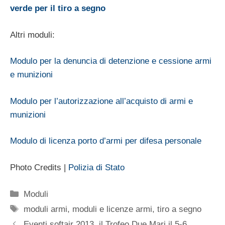
verde per il tiro a segno
Altri moduli:
Modulo per la denuncia di detenzione e cessione armi
e munizioni
Modulo per l’autorizzazione all’acquisto di armi e
munizioni
Modulo di licenza porto d’armi per difesa personale
Photo Credits |
Polizia di Stato
Categorie
Moduli
Tag
moduli armi
,
moduli e licenze armi
,
tiro a segno
Eventi softair 2013, il Trofeo Due Mari il 5-6