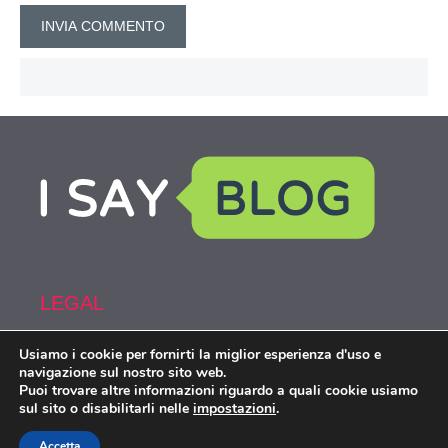
LEGAL
Usiamo i cookie per fornirti la miglior esperienza d'uso e
Armi&Spy is part of the network IsayBlog!
navigazione sul nostro sito web.
Puoi trovare altre informazioni riguardo a quali cookie usiamo
sul sito o disabilitarli nelle
impostazioni
.
Accetta
Armiespy.com © 2026. All right reserverd.